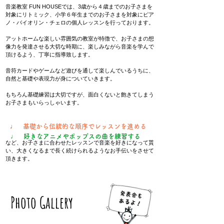
音楽教室 FUN HOUSEでは、3歳から４歳までのお子さまを
対象にリトミック、小学６年生までのお子さまを対象にピア
ノ・バイオリン・チェロの個人レッスンを行っております。
アットホームな楽しい雰囲気の教室が特徴で、お子さまの想
像力を発達させる大切な時期に、楽しみながら音楽を学んで
頂けるよう、丁寧に指導致します。
音符カードやゲームなど遊びを通して楽しんでいるうちに、
自然と基礎や表現力が身についていきます。
もちろん基礎練習は大切ですが、面白くないと飽きてしまう
お子さまもいらっしゃいます。
♩
基礎から伝統的な順序でレッスンを進める
♩
好きなアニメやポップスの曲を練習する
など、お子さまに合わせたレッスンで音楽を好きになって貰
い、大きくなるまで長く続けられるようなお手伝いをさせて
頂きます。
​Photo Gallery