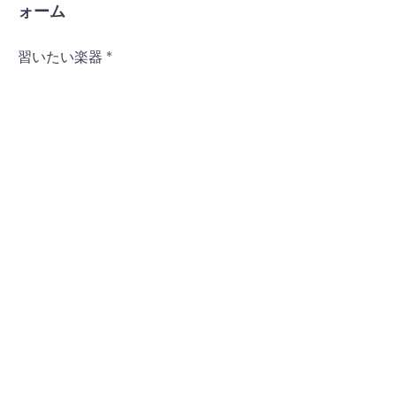
ォーム
習いたい楽器
お子様のお名前
お子様のご年齢
保護者様のお名前
電話番号
メールアドレス